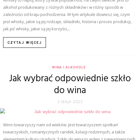
Whisky to napój, który zyskał popularność na całym świecie. Jest to
alkohol produkowany z różnych składników i w różny sposób w
zależności od kraju pochodzenia. W tym artykule dowiesz się, czym
jest whisky, jakie są jej rodzaje, składniki, historia i proces produkcji,
jak pić whisky, jakie są jej korzyści,...
CZYTAJ WIĘCEJ
WINA I ALKOHOLE
Jak wybrać odpowiednie szkło
do wina
2 MAJA 2023
Wino towarzyszy nam od wieków. Jest towarzyszem spotkań
towarzyskich, romantycznych randek, kolacji rodzinnych, a także
elementem kultury i tradycji. Szkło do wina to jeden z najważniejszych