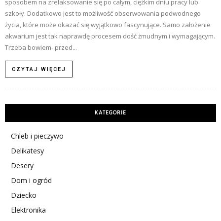
sposobem na zrelaksowanie się po całym, ciężkim dniu pracy lub
szkoły. Dodatkowo jest to możliwość obserwowania podwodnego
życia, które może okazać się wyjątkowo fascynujące. Samo założenie
akwarium jest tak naprawdę procesem dość żmudnym i wymagającym.
Trzeba bowiem- przed...
CZYTAJ WIĘCEJ
KATEGORIE
Chleb i pieczywo
Delikatesy
Desery
Dom i ogród
Dziecko
Elektronika