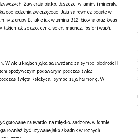
ywczych. Zawierają białko, tłuszcze, witaminy i minerały.
iałka pochodzenia zwierzęcego. Jaja są również bogate w
aminy z grupy B, takie jak witamina B12, biotyna oraz kwas
, takich jak żelazo, cynk, selen, magnez, fosfor i wapń.
h
h. W wielu krajach jajka są uważane za symbol płodności i
duktem spożywczym podawanym podczas świąt
podczas święta Księżyca i symbolizują harmonię. W
yć gotowane na twardo, na miękko, sadzone, w formie
Mogą również być używane jako składnik w różnych