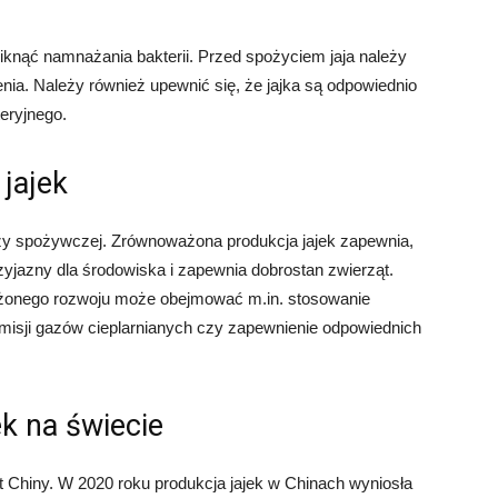
knąć namnażania bakterii. Przed spożyciem jaja należy
ia. Należy również upewnić się, że jajka są odpowiednio
eryjnego.
jajek
ży spożywczej. Zrównoważona produkcja jajek zapewnia,
zyjazny dla środowiska i zapewnia dobrostan zwierząt.
ażonego rozwoju może obejmować m.in. stosowanie
emisji gazów cieplarnianych czy zapewnienie odpowiednich
k na świecie
 Chiny. W 2020 roku produkcja jajek w Chinach wyniosła