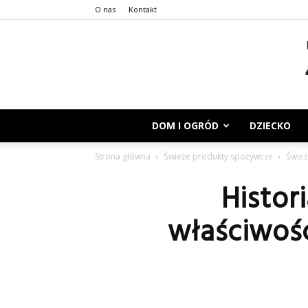
O nas
Kontakt
DOM I OGRÓD
DZIECKO
Strona główna
Świeże produkty spożywcze
Śwież
Histori
właściwośc