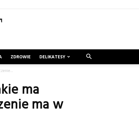
T
A
ZDROWIE
DELIKATESY
zenie...
jakie ma
czenie ma w