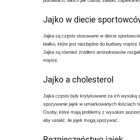
potrawach, takich jak ciasta, sałatki, zapiekank
Jajko w diecie sportowc
Jajka są często stosowane w diecie sportowc
białko, które jest niezbędne do budowy mięśni. 
Jajka są również źródłem aminokwasów rozgał
mięśni.
Jajko a cholesterol
Jajka często były krytykowane za ich wysoką z
spożywanie jajek w umiarkowanych ilościach n
Osoby, które mają problemy z wysokim poziome
aby ustalić, ile jajek mogą spożywać.
Bezpieczeństwo jajek