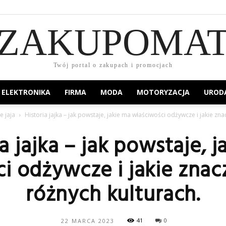
ZAKUPOMA
Twój portal o zakupach i promocjach
ELEKTRONIKA
FIRMA
MODA
MOTORYZACJA
UROD
e jaja
Historia jajka – jak powstaje, jakie ma właściwości odżywcze i jakie znac
a jajka – jak powstaje, 
i odżywcze i jakie zna
różnych kulturach.
41
0
22 MARCA 2023