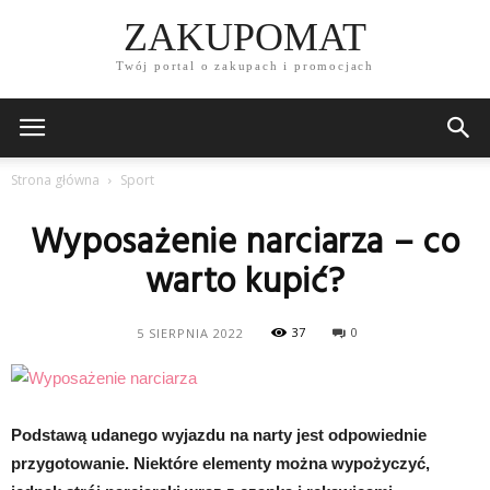
ZAKUPOMAT
Twój portal o zakupach i promocjach
Strona główna
Sport
Wyposażenie narciarza – co
warto kupić?
37
0
5 SIERPNIA 2022
Podstawą udanego wyjazdu na narty jest odpowiednie
przygotowanie. Niektóre elementy można wypożyczyć,