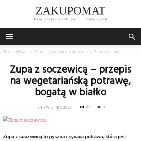
ZAKUPOMAT
Twój portal o zakupach i promocjach
Strona główna
Produkty gotowe do spożycia
Zupy i buliony
Zupa z soczewicą – przepis
na wegetariańską potrawę,
bogatą w białko
27
0
24 KWIETNIA 2023
Zupa z soczewicą to pyszna i sycąca potrawa, która jest