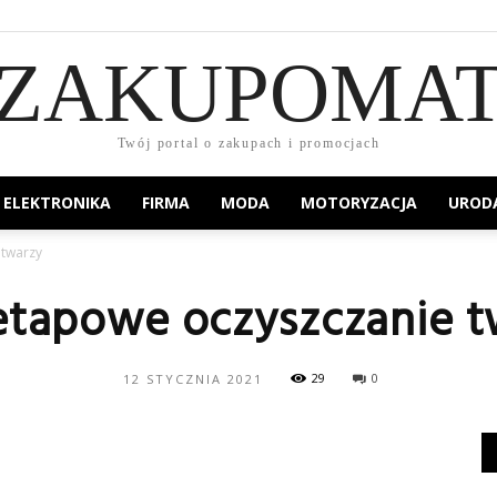
ZAKUPOMA
Twój portal o zakupach i promocjach
ELEKTRONIKA
FIRMA
MODA
MOTORYZACJA
UROD
twarzy
tapowe oczyszczanie t
29
0
12 STYCZNIA 2021