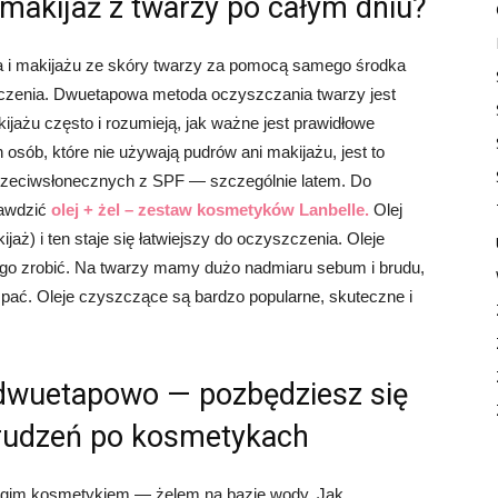
makijaż z twarzy po całym dniu?
 i makijażu ze skóry twarzy za pomocą samego środka
czenia. Dwuetapowa metoda oczyszczania twarzy jest
kijażu często i rozumieją, jak ważne jest prawidłowe
osób, które nie używają pudrów ani makijażu, jest to
ów przeciwsłonecznych z SPF — szczególnie latem. Do
rawdzić
olej + żel – zestaw kosmetyków Lanbelle.
Olej
jaż) i ten staje się łatwiejszy do oczyszczenia. Oleje
tego zrobić. Na twarzy mamy dużo nadmiaru sebum i brudu,
pać. Oleje czyszczące są bardzo popularne, skuteczne i
 dwuetapowo — pozbędziesz się
brudzeń po kosmetykach
rugim kosmetykiem — żelem na bazie wody. Jak