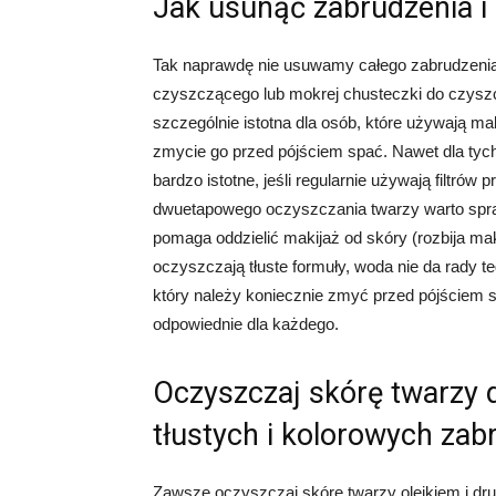
Jak usunąć zabrudzenia i 
Tak naprawdę nie usuwamy całego zabrudzenia
czyszczącego lub mokrej chusteczki do czysz
szczególnie istotna dla osób, które używają ma
zmycie go przed pójściem spać. Nawet dla tych 
bardzo istotne, jeśli regularnie używają filtr
dwuetapowego oczyszczania twarzy warto sp
pomaga oddzielić makijaż od skóry (rozbija maki
oczyszczają tłuste formuły, woda nie da rady 
który należy koniecznie zmyć przed pójściem s
odpowiednie dla każdego.
Oczyszczaj skórę twarzy
tłustych i kolorowych za
Zawsze oczyszczaj skórę twarzy olejkiem i d