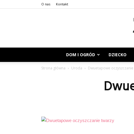
O nas
Kontakt
DOM I OGRÓD
DZIECKO
Strona główna
Uroda
Dwuetapowe oczyszczanie 
Dwue