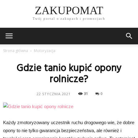
ZAKUPOMAT
Twój portal o zakupach i promocjach
Strona główna
Motoryzacja
Gdzie tanio kupić opony
rolnicze?
31
0
22 STYCZNIA 2021
Każdy zmotoryzowany uczestnik ruchu drogowego wie, że dobre
opony to nie tylko gwarancja bezpieczeństwa, ale również i