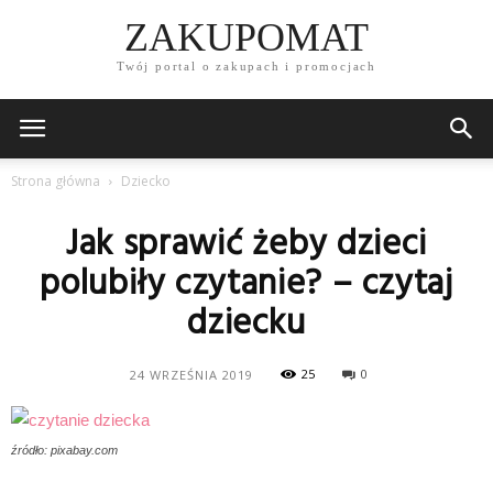
ZAKUPOMAT
Twój portal o zakupach i promocjach
Strona główna
Dziecko
Jak sprawić żeby dzieci
polubiły czytanie? – czytaj
dziecku
25
0
24 WRZEŚNIA 2019
źródło: pixabay.com