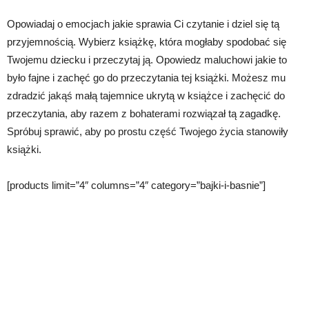
Opowiadaj o emocjach jakie sprawia Ci czytanie i dziel się tą
przyjemnością. Wybierz książkę, która mogłaby spodobać się
Twojemu dziecku i przeczytaj ją. Opowiedz maluchowi jakie to
było fajne i zachęć go do przeczytania tej książki. Możesz mu
zdradzić jakąś małą tajemnice ukrytą w książce i zachęcić do
przeczytania, aby razem z bohaterami rozwiązał tą zagadkę.
Spróbuj sprawić, aby po prostu część Twojego życia stanowiły
książki.
[products limit=”4″ columns=”4″ category=”bajki-i-basnie”]