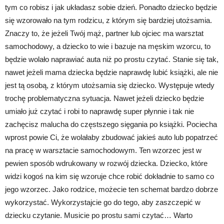
tym co robisz i jak układasz sobie dzień. Ponadto dziecko będzie
się wzorowało na tym rodzicu, z którym się bardziej utożsamia.
Znaczy to, że jeżeli Twój mąż, partner lub ojciec ma warsztat
samochodowy, a dziecko to wie i bazuje na męskim wzorcu, to
będzie wolało naprawiać auta niż po prostu czytać. Stanie się tak,
nawet jeżeli mama dziecka będzie naprawdę lubić książki, ale nie
jest tą osobą, z którym utożsamia się dziecko. Występuje wtedy
trochę problematyczna sytuacja. Nawet jeżeli dziecko będzie
umiało już czytać i robi to naprawdę super płynnie i tak nie
zachęcisz malucha do częstszego sięgania po książki. Pociecha
wprost powie Ci, że wolałaby zbudować jakieś auto lub popatrzeć
na pracę w warsztacie samochodowym. Ten wzorzec jest w
pewien sposób wdrukowany w rozwój dziecka. Dziecko, które
widzi kogoś na kim się wzoruje chce robić dokładnie to samo co
jego wzorzec. Jako rodzice, możecie ten schemat bardzo dobrze
wykorzystać. Wykorzystajcie go do tego, aby zaszczepić w
dziecku czytanie. Musicie po prostu sami czytać… Warto