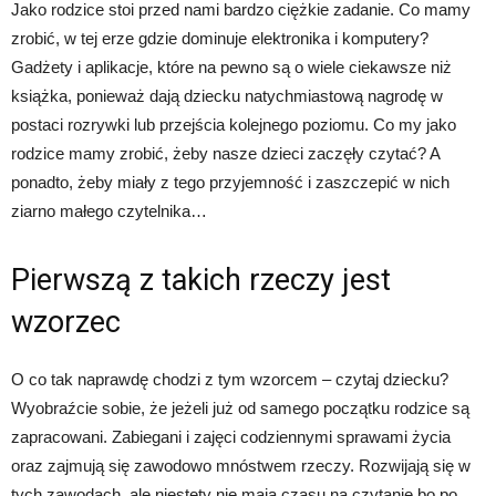
Jako rodzice stoi przed nami bardzo ciężkie zadanie. Co mamy
zrobić, w tej erze gdzie dominuje elektronika i komputery?
Gadżety i aplikacje, które na pewno są o wiele ciekawsze niż
książka, ponieważ dają dziecku natychmiastową nagrodę w
postaci rozrywki lub przejścia kolejnego poziomu. Co my jako
rodzice mamy zrobić, żeby nasze dzieci zaczęły czytać? A
ponadto, żeby miały z tego przyjemność i zaszczepić w nich
ziarno małego czytelnika…
Pierwszą z takich rzeczy jest
wzorzec
O co tak naprawdę chodzi z tym wzorcem – czytaj dziecku?
Wyobraźcie sobie, że jeżeli już od samego początku rodzice są
zapracowani. Zabiegani i zajęci codziennymi sprawami życia
oraz zajmują się zawodowo mnóstwem rzeczy. Rozwijają się w
tych zawodach, ale niestety nie mają czasu na czytanie bo po