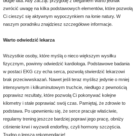
długie lata. Aby zacząć przygodę z bieganiem warto jednak
zwrócić uwagę na kilka podstawowych elementów, które pozwolą
Ci cieszyć się aktywnym wypoczynkiem na łonie natury. W
naszym poradniku znajdziesz szczegółowe informacje.
Warto odwiedzić lekarza
Wszystkie osoby, które myślą o nieco większym wysiłku
fizycznym, powinny odwiedzić kardiologa. Podstawowe badania
w postaci EKG czy echa serca, pozwolą stwierdzić lekarzowi
brak przeciwwskazań. Nawet jeśli teraz myślisz jedynie o mniej
intensywnym i kilkuminutowym truchcie, niedługo z pewnością
poprawisz rezultaty, które pozwolą Ci pokonywać kolejne
kilometry i stale poprawiać swój czas. Pamiętaj, że zdrowie to
podstawa. Po upewnieniu się, że serce pracuje właściwie,
regularny trening jeszcze bardziej poprawi jego pracę, obniży
ciśnienie krwi i wyzwoli endorfiny, czyli hormony szczęścia.
Trudno o lepszą rekomendację!