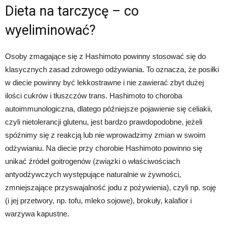
Dieta na tarczycę – co
wyeliminować?
Osoby zmagające się z Hashimoto powinny stosować się do
klasycznych zasad zdrowego odżywiania. To oznacza, że posiłki
w diecie powinny być lekkostrawne i nie zawierać zbyt dużej
ilości cukrów i tłuszczów trans. Hashimoto to choroba
autoimmunologiczna, dlatego późniejsze pojawienie się celiakii,
czyli nietolerancji glutenu, jest bardzo prawdopodobne, jeżeli
spóźnimy się z reakcją lub nie wprowadzimy zmian w swoim
odżywianiu. Na diecie przy chorobie Hashimoto powinno się
unikać źródeł goitrogenów (związki o właściwościach
antyodżywczych występujące naturalnie w żywności,
zmniejszające przyswajalność jodu z pożywienia), czyli np. soję
(i jej przetwory, np. tofu, mleko sojowe), brokuły, kalafior i
warzywa kapustne.