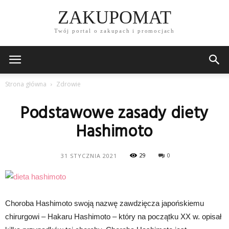
ZAKUPOMAT
Twój portal o zakupach i promocjach
Strona główna
Zdrowie
Podstawowe zasady diety
Hashimoto
29
0
31 STYCZNIA 2021
Choroba Hashimoto swoją nazwę zawdzięcza japońskiemu
chirurgowi – Hakaru Hashimoto – który na początku XX w. opisał