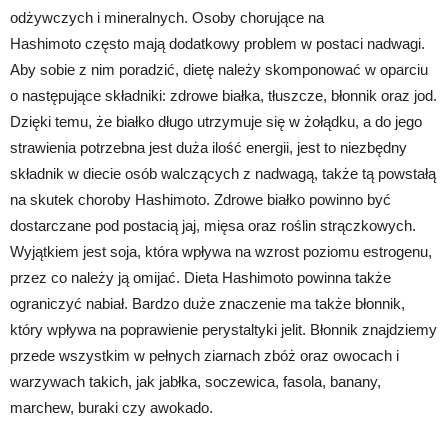
odżywczych i mineralnych. Osoby chorujące na
Hashimoto często mają dodatkowy problem w postaci nadwagi.
Aby sobie z nim poradzić, dietę należy skomponować w oparciu
o następujące składniki: zdrowe białka, tłuszcze, błonnik oraz jod.
Dzięki temu, że białko długo utrzymuje się w żołądku, a do jego
strawienia potrzebna jest duża ilość energii, jest to niezbędny
składnik w diecie osób walczących z nadwagą, także tą powstałą
na skutek choroby Hashimoto. Zdrowe białko powinno być
dostarczane pod postacią jaj, mięsa oraz roślin strączkowych.
Wyjątkiem jest soja, która wpływa na wzrost poziomu estrogenu,
przez co należy ją omijać. Dieta Hashimoto powinna także
ograniczyć nabiał. Bardzo duże znaczenie ma także błonnik,
który wpływa na poprawienie perystaltyki jelit. Błonnik znajdziemy
przede wszystkim w pełnych ziarnach zbóż oraz owocach i
warzywach takich, jak jabłka, soczewica, fasola, banany,
marchew, buraki czy awokado.